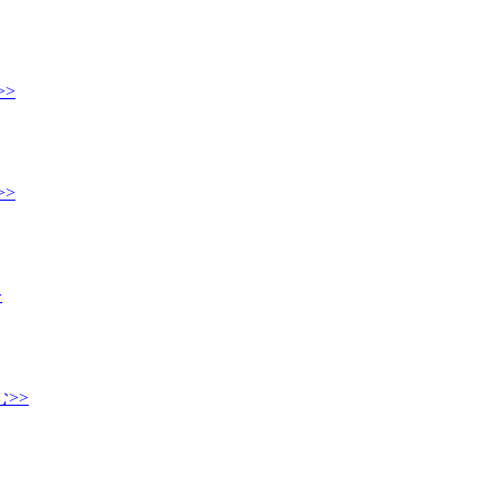
>
>
>
>>