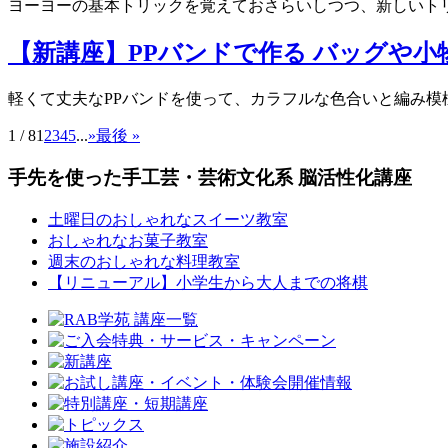
ヨーヨーの基本トリックを覚えておさらいしつつ、新しいトリ
【新講座】PPバンドで作る バッグや小
軽くて丈夫なPPバンドを使って、カラフルな色合いと編み模様
1 / 8
1
2
3
4
5
...
»
最後 »
手先を使った手工芸・芸術文化系 脳活性化講座
土曜日のおしゃれなスイーツ教室
おしゃれなお菓子教室
週末のおしゃれな料理教室
【リニューアル】小学生から大人までの将棋