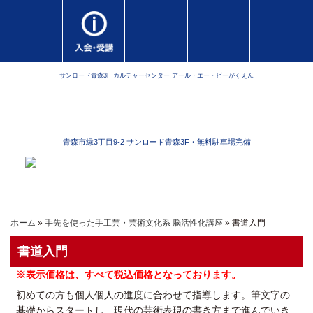
サンロード青森3F カルチャーセンター アール・エー・ビーがくえん
青森市緑3丁目9-2 サンロード青森3F・無料駐車場完備
ホーム
»
手先を使った手工芸・芸術文化系 脳活性化講座
» 書道入門
書道入門
※表示価格は、すべて税込価格となっております。
初めての方も個人個人の進度に合わせて指導します。筆文字の
基礎からスタートし、現代の芸術表現の書き方まで進んでいき