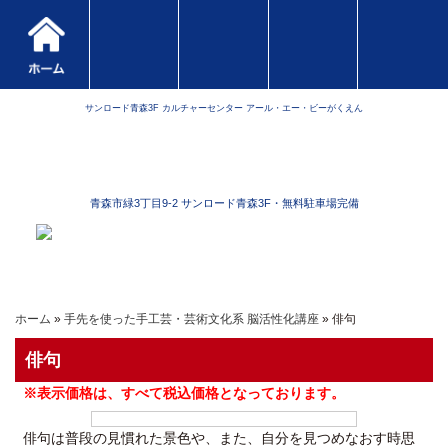
サンロード青森3F カルチャーセンター アール・エー・ビーがくえん
青森市緑3丁目9-2 サンロード青森3F・無料駐車場完備
ホーム
»
手先を使った手工芸・芸術文化系 脳活性化講座
» 俳句
俳句
※表示価格は、すべて税込価格となっております。
俳句は普段の見慣れた景色や、また、自分を見つめなおす時思