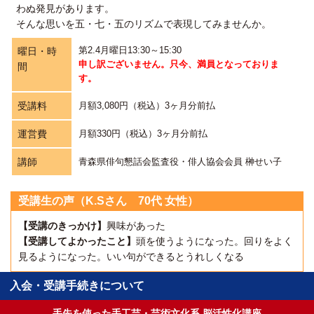
わぬ発見があります。
そんな思いを五・七・五のリズムで表現してみませんか。
第2.4月曜日13:30～15:30
曜日・時
申し訳ございません。只今、満員となっておりま
間
す。
受講料
月額3,080円（税込）3ヶ月分前払
運営費
月額330円（税込）3ヶ月分前払
講師
青森県俳句懇話会監査役・俳人協会会員 榊せい子
受講生の声（K.Sさん 70代 女性）
【受講のきっかけ】
興味があった
【受講してよかったこと】
頭を使うようになった。回りをよく
見るようになった。いい句ができるとうれしくなる
入会・受講手続きについて
手先を使った手工芸・芸術文化系 脳活性化講座