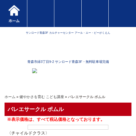
サンロード青森3F カルチャーセンター アール・エー・ビーがくえん
青森市緑3丁目9-2 サンロード青森3F・無料駐車場完備
ホーム
»
健やかさを育む こども講座
» バレエサークル ポムル
バレエサークル ポムル
※表示価格は、すべて税込価格となっております。
〈チャイルドクラス〉