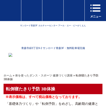
サンロード青森3F カルチャーセンター アール・エー・ビーがくえん
青森市緑3丁目9-2 サンロード青森3F・無料駐車場完備
ホーム
»
体を使ったダンス・スポーツ 健康づくり講座
» 転倒寝たきり予防
3B体操
転倒寝たきり予防 3B体操
※表示価格は、すべて税込価格となっております。
「基礎体力づくり」や「転倒予防」をめざし、高齢期の健康と